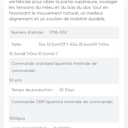
vertébrale pour cibler la partie supérieure,
soulager
les tensions du milieu et du bas du dos tout en
favorisant le mouvement naturel,
un meilleur
alignement et un soutien de mobilité durable.
Numéro d'article :
F1Y6-002
Taille :
Dia 30.5cm(13'') +Dia 25.4cm(10'')+Dia
15.0cm(6'')+Dia 10.0cm(4'')
Commande standard (quantité minimale de
commande) :
50 pcs
Temps de production :
25 Days
Commande OEM (quantité minimale de commande)
:
1000pcs