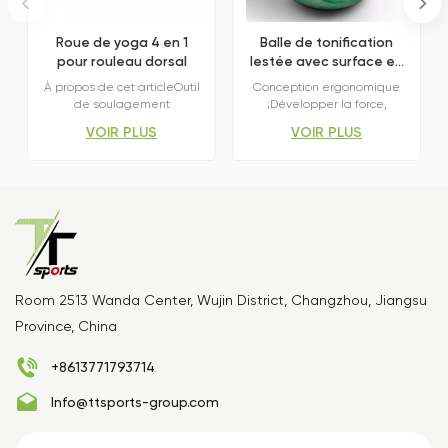
Roue de yoga 4 en 1
Balle de tonification
pour rouleau dorsal
lestée avec surface en
PVC doux au toucher
À propos de cet articleOutil
Conception ergonomique
de soulagement
;Développer la force,
polyvalentConstruction
l'équilibre et la coordination
VOIR PLUS
VOIR PLUS
robuste et durable---
;Coque en PVC - Sable de
Soutien pour massage
fer instable à l'intérieur
musculaire---Soins anti-
;Compact et portable
cellulite et musculaires ---
;Veillez à choisir le poids
Conception respectueuse
approprié ;Options de
de la colonne
poids
vertébraleConçue avec un
polyvalentes :Équipement
canal dorsal intégré, cette
de fitness fonctionnel
roue soutient votre dos pour
polyvalentCaractéristiquesNotre
plus de confort et de
ballon lesté souple en PVC
Room 2513 Wanda Center, Wujin District, Changzhou, Jiangsu
sécurité. Utiliser comme
est conçu pour le fitness
Province, China
étireur de colonne
fonctionnel, le renforcement
vertébrale pour cibler la
musculaire, la rééducation
partie supérieure, soulager
et le travail des muscles
+8613771793714
les tensions du milieu et du
profonds. Fabriqué en PVC
bas du dos tout en
résistant avec une surface
Info@ttsports-group.com
favorisant le mouvement
douce au toucher et rempli
naturel, un meilleur
de sable, il offre une prise
alignement et un soutien
en main confortable, une