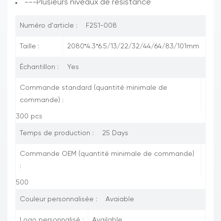
---Plusieurs niveaux de résistance
Numéro d'article :
F2S1-008
Taille :
2080*4.3*6.5/13/22/32/44/64/83/101mm
Échantillon :
Yes
Commande standard (quantité minimale de
commande) :
300 pcs
Temps de production :
25 Days
Commande OEM (quantité minimale de commande)
:
500
Couleur personnalisée :
Avaiable
Logo personnalisé :
Available