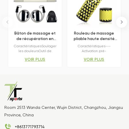
Bâton de massage et
Rouleau de massage
de récupération en
pliable haute densité
silicone
pour le bureau et la
CaractéristiquesSoulager
Caractéristiques---
maison
les douleursOutil de
Activation pré-
massage complet du
entraînement---Massage
VOIR PLUS
VOIR PLUS
corps---Matériau en
roulant à 360°---
silicone durable et
Assemblage rapide---
fiableSoulagement
Densité équilibréePliez-le
musculaire complet---
pour un format compact,
Compact et facile à
déroulez-le pour soulager
transporterConception 2 en
les tensions où que vous
1 : Bâton de massage utilisé
soyez – un soulagement
seul, barre de poussée
musculaire qui vous
Pilates avec deux tubes de
accompagne partout.
résistance.
Room 2513 Wanda Center, Wujin District, Changzhou, Jiangsu
Province, China
+8613771793714